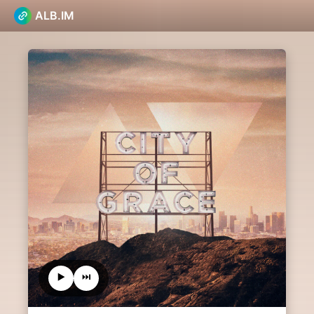
ALB.IM
▶️
⏭