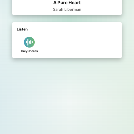
A Pure Heart
Sarah Liberman
Listen
HolyChords