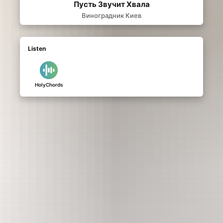
Пусть Звучит Хвала
Виноградник Киев
Listen
HolyChords