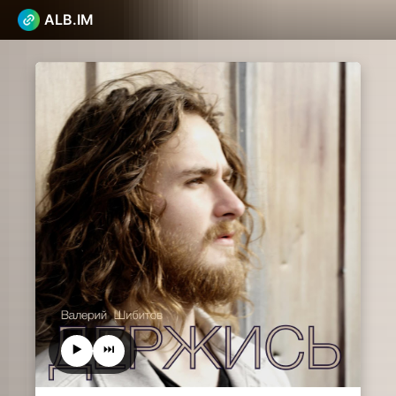
ALB.IM
▶️
⏭