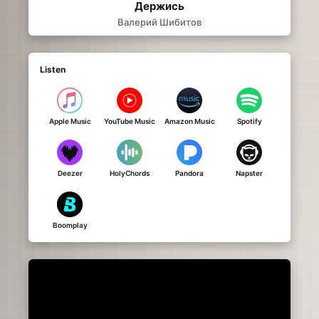
Держись
Валерий Шибитов
Listen
Apple Music
YouTube Music
Amazon Music
Spotify
Deezer
HolyChords
Pandora
Napster
Boomplay