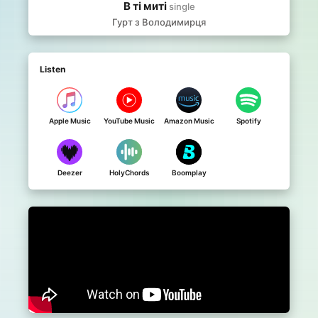
В ті миті
single
Гурт з Володимирця
Listen
Apple Music
YouTube Music
Amazon Music
Spotify
Deezer
HolyChords
Boomplay